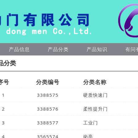
产品信息
产品分类
产品知识
有问
品分类
序号
分类编号
分类名称
1
3388575
硬质快速门
2
3388576
柔性提升门
3
3388577
工业门
4
3565574
岗亭