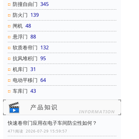
防撞自由门
345
防火门
139
闸机
48
悬浮门
88
软质卷帘门
132
抗风堆积门
95
机库门
31
电动平移门
64
车库门
43
快速卷帘门应用在电子车间防尘性如何？
471阅读 2026-07-29 15:59:57