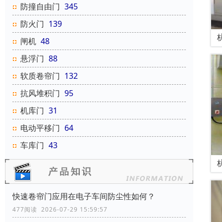
防撞自由门
345
防火门
139
闸机
48
悬浮门
88
软质卷帘门
132
抗风堆积门
95
机库门
31
电动平移门
64
车库门
43
快速卷帘门应用在电子车间防尘性如何？
477阅读 2026-07-29 15:59:57