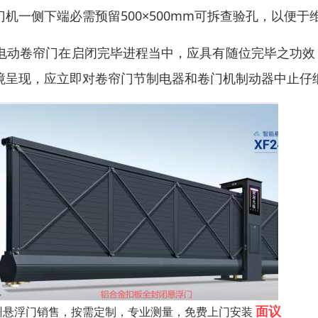
门机一侧下端必需预留500×500mm可拆查验孔，以便于
5)电动卷帘门在启闭完毕进程当中，应具有随位完毕之功
境呈现，应立即对卷帘门节制电器和卷门机制动器中止仔
面议
州悬浮门销售，按需定制，专业测量，免费上门安装