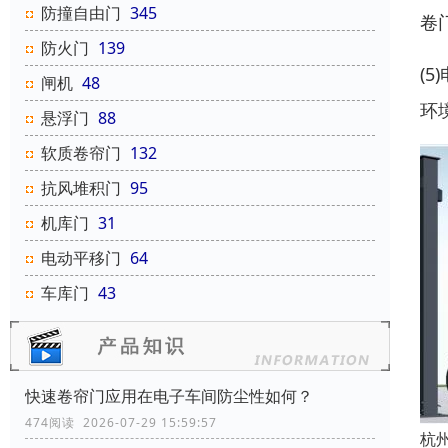
防撞自由门
345
卷
防火门
139
(
闸机
48
环
悬浮门
88
软质卷帘门
132
抗风堆积门
95
机库门
31
电动平移门
64
车库门
43
快速卷帘门应用在电子车间防尘性如何？
474阅读 2026-07-29 15:59:57
杭