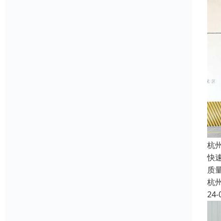
杭
快
质
杭
24-