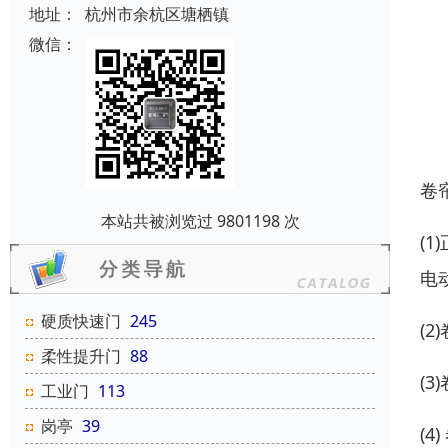
地址：
杭州市余杭区塘栖镇
微信：
卷
本站共被浏览过 9801198 次
(
电
硬质快速门
245
(
柔性提升门
88
(
工业门
113
岗亭
39
(