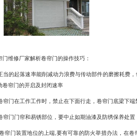
帘门维修厂家解析卷帘门的操作技巧：
1)正当的起落速率能削减动力浪费与传动部件的磨擦耗费
动卷帘门的开启及封闭速率
2)卷帘门在工作工作时，禁止在下面行走，卷帘门底梁下
3)卷帘门门帘和易锈部位，要中止如期油漆及防绣保养处
4) 卷帘门装置地位的上端,要有可靠的防火举措办法，