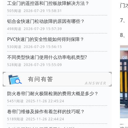
工业门的遥控器和门控板故障解决方法？
门
505阅读 2026-07-29 15:58:31
7
铝合金快速门松动故障的原因有哪些？
498阅读 2026-07-29 15:57:39
8
PVC快速门的安全性能如何得到保障？
530阅读 2026-07-29 15:56:15
不同类型快速门使用什么功率电机类型?
528阅读 2026-07-29 15:55:09
防火卷帘门耐火极限检测的费用大概是多少？
5451阅读 2025-11-26 22:45:24
卷帘门维修及操作有着怎样的技巧呢？
5189阅读 2025-11-26 22:44:24