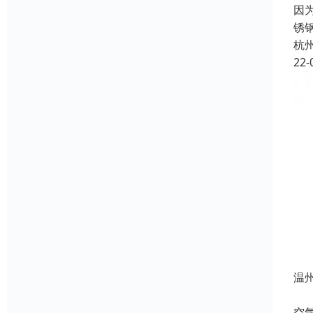
因
锈
杭
22-
温
快
空