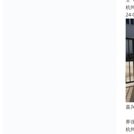
杭
24-
嘉
1
界
杭