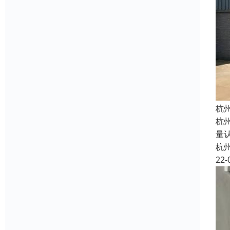
杭
杭
量
杭
22-