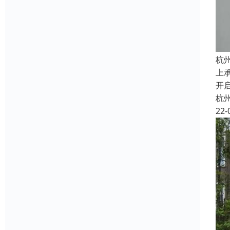
杭
上
开
杭
22-