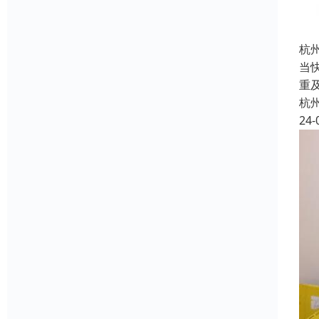
杭
当
重
杭
24-