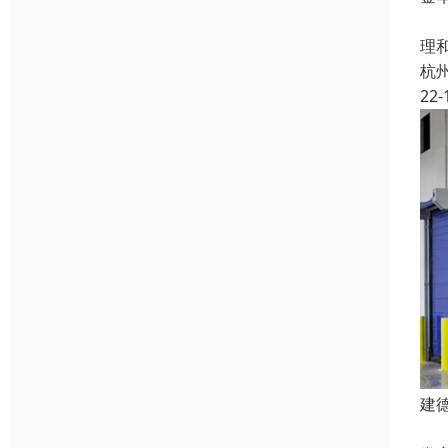
本
理
杭
22-
建
杭