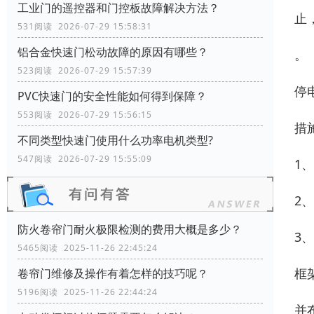
工业门的遥控器和门控板故障解决方法？
止
531阅读 2026-07-29 15:58:31
铝合金快速门松动故障的原因有哪些？
。
523阅读 2026-07-29 15:57:39
停
PVC快速门的安全性能如何得到保障？
553阅读 2026-07-29 15:56:15
措
不同类型快速门使用什么功率电机类型?
547阅读 2026-07-29 15:55:09
1
2
防火卷帘门耐火极限检测的费用大概是多少？
3
5465阅读 2025-11-26 22:45:24
框
卷帘门维修及操作有着怎样的技巧呢？
5196阅读 2025-11-26 22:44:24
并