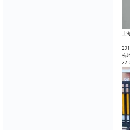
上
不
2
杭
22-