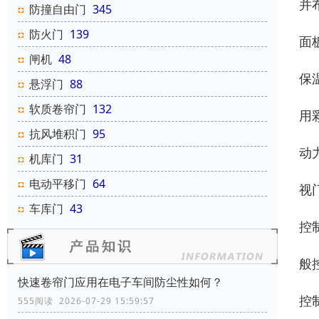
并
防撞自由门
345
防火门
139
面
闸机
48
保
悬浮门
88
软质卷帘门
132
用
抗风堆积门
95
动
机库门
31
电动平移门
64
视
车库门
43
控
般
快速卷帘门应用在电子车间防尘性如何？
控
555阅读 2026-07-29 15:59:57