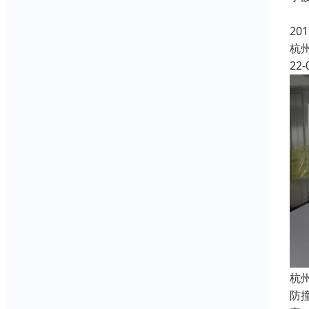
不
2
杭
22-
杭
防