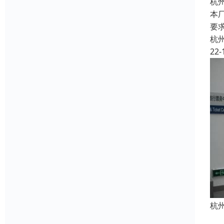
杭
本
要
杭
22-
杭
当