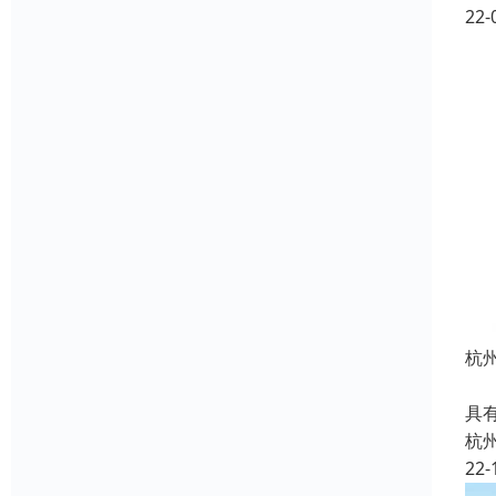
22-
杭
防
具
杭
22-