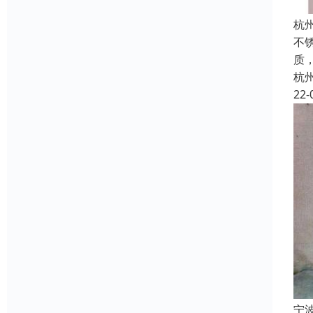
杭
不锈
质
杭
22-
宁