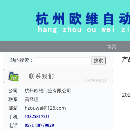
首页
产
站内搜索：
公司：
杭州欧维门业有限公司
20
联系：
高经理
邮箱：
hzouwei@126.com
手机：
13325817211
电话：
0571-88779029