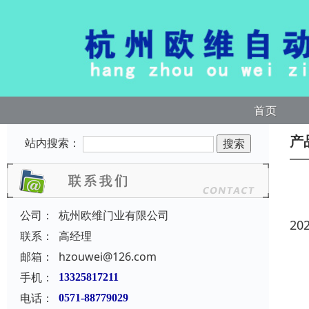
首页
产
站内搜索：
公司：
杭州欧维门业有限公司
20
联系：
高经理
邮箱：
hzouwei@126.com
手机：
13325817211
电话：
0571-88779029