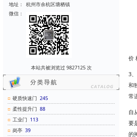
地址：
杭州市余杭区塘栖镇
微信：
价
本站共被浏览过 9827125 次
3
和
常
硬质快速门
245
柔性提升门
88
自
工业门
113
要
岗亭
39
的