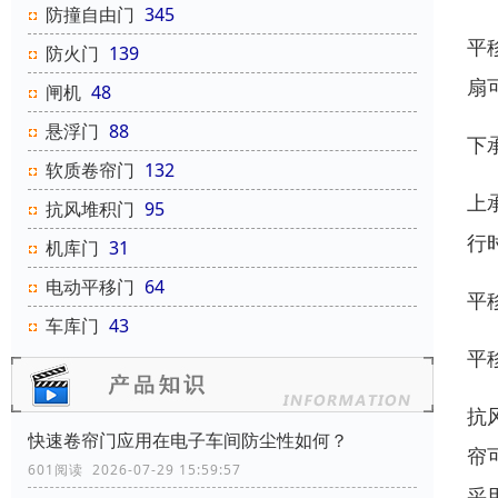
防撞自由门
345
平
防火门
139
扇
闸机
48
悬浮门
88
下
软质卷帘门
132
上
抗风堆积门
95
行
机库门
31
电动平移门
64
平
车库门
43
平
抗
快速卷帘门应用在电子车间防尘性如何？
帘
601阅读 2026-07-29 15:59:57
采