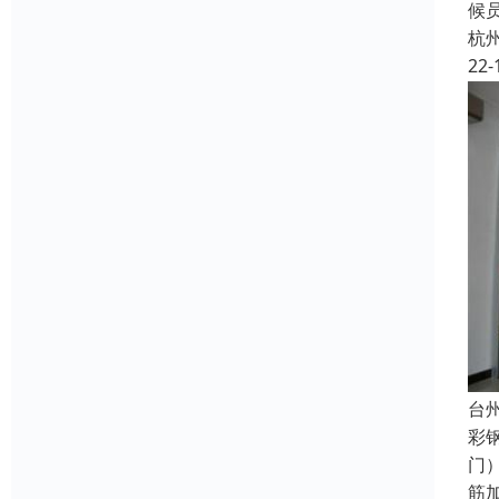
候
杭
22-
台
彩
门
筋