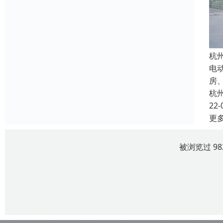
杭
电
房
杭
22-
更
被浏览过 9