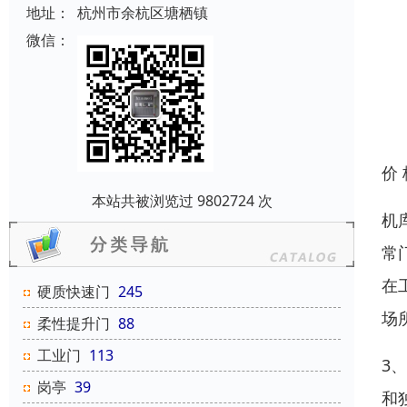
地址：
杭州市余杭区塘栖镇
微信：
价
本站共被浏览过 9802724 次
机
常
在
硬质快速门
245
场
柔性提升门
88
工业门
113
3
岗亭
39
和