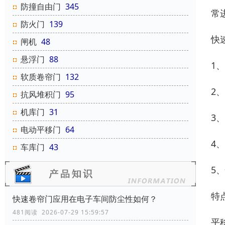
防撞自由门
345
常
防火门
139
快
闸机
48
悬浮门
88
1
软质卷帘门
132
2
抗风堆积门
95
机库门
31
3
电动平移门
64
4
车库门
43
5
特
快速卷帘门应用在电子车间防尘性如何？
481阅读 2026-07-29 15:59:57
平