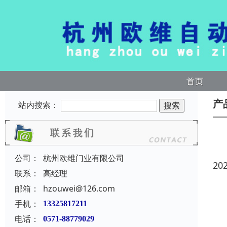
首页
产
站内搜索：
公司：
杭州欧维门业有限公司
20
联系：
高经理
邮箱：
hzouwei@126.com
手机：
13325817211
电话：
0571-88779029