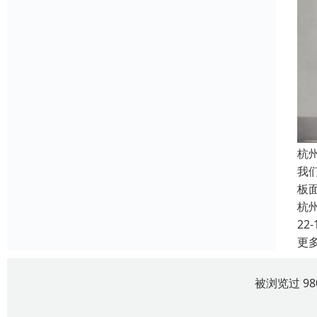
杭
我
板
杭
22-
更
被浏览过 9