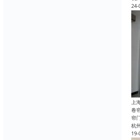
24-
上
卷
帘
杭
19-