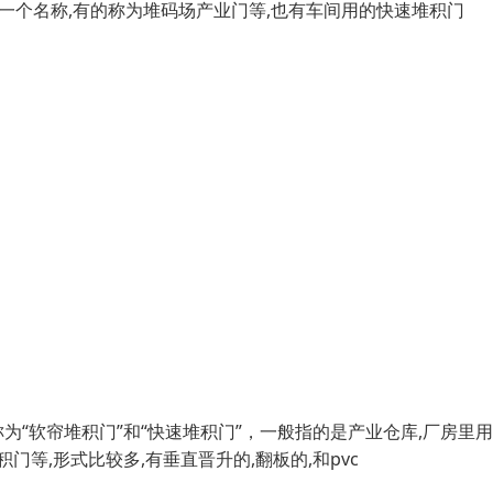
是一个名称,有的称为堆码场产业门等,也有车间用的快速堆积门
软帘堆积门”和“快速堆积门”，一般指的是产业仓库,厂房里用
等,形式比较多,有垂直晋升的,翻板的,和pvc