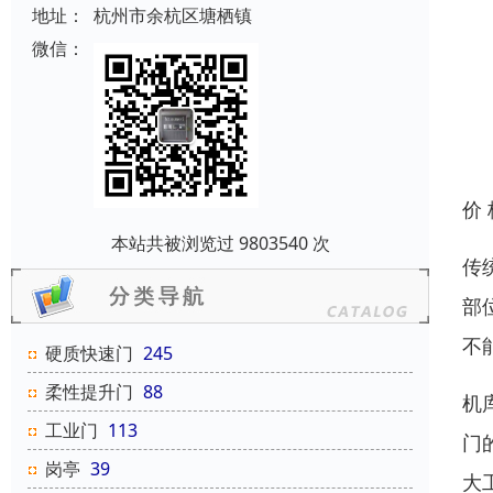
地址：
杭州市余杭区塘栖镇
微信：
价
本站共被浏览过 9803540 次
传
部
不
硬质快速门
245
柔性提升门
88
机
工业门
113
门
岗亭
39
大