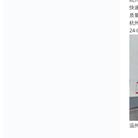
快
质
杭
24-
温
杭