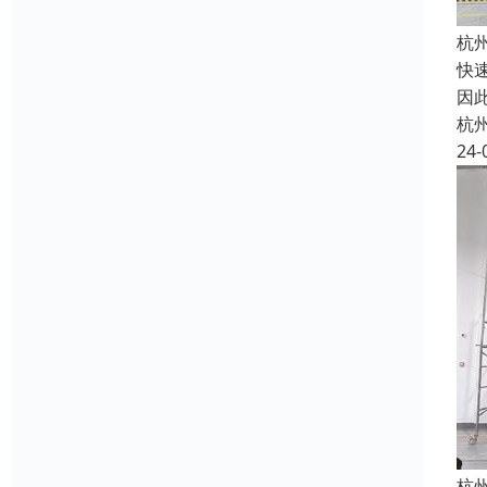
杭
快
因
杭
24-
杭