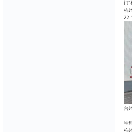
门
杭
22-
台
杭
堆
杭