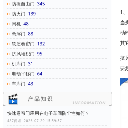
防撞自由门
345
1
防火门
139
当
闸机
48
动
悬浮门
88
其
软质卷帘门
132
抗风堆积门
95
抗
机库门
31
要
电动平移门
64
车库门
43
快速卷帘门应用在电子车间防尘性如何？
487阅读 2026-07-29 15:59:57