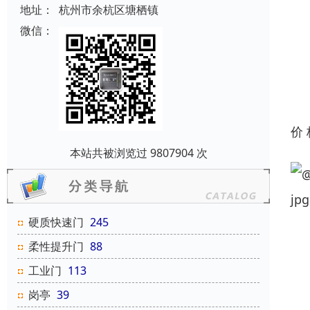
地址：
杭州市余杭区塘栖镇
微信：
价
本站共被浏览过 9807904 次
硬质快速门
245
柔性提升门
88
工业门
113
岗亭
39