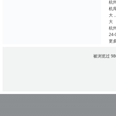
杭
机
大
大
杭
24-
更
被浏览过 9