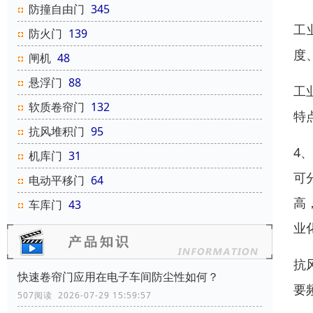
防撞自由门
345
工
防火门
139
度
闸机
48
悬浮门
88
工
软质卷帘门
132
特
抗风堆积门
95
4
机库门
31
可
电动平移门
64
高
车库门
43
业
抗
快速卷帘门应用在电子车间防尘性如何？
要
507阅读 2026-07-29 15:59:57