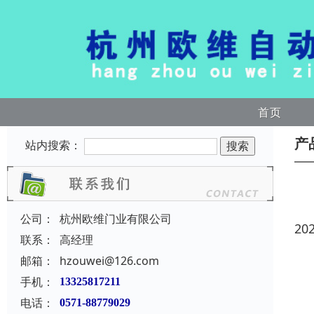
首页
产
站内搜索：
公司：
杭州欧维门业有限公司
20
联系：
高经理
邮箱：
hzouwei@126.com
手机：
13325817211
电话：
0571-88779029