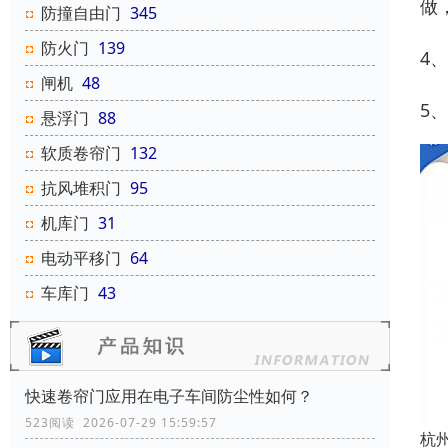
做
防撞自由门
345
防火门
139
4
闸机
48
5
悬浮门
88
软质卷帘门
132
抗风堆积门
95
机库门
31
电动平移门
64
车库门
43
快速卷帘门应用在电子车间防尘性如何？
523阅读 2026-07-29 15:59:57
杭