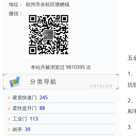
地址：
杭州市余杭区塘栖镇
微信：
五
本站共被浏览过 9810395 次
1
抗
硬质快速门
245
2
柔性提升门
88
和
工业门
113
3
岗亭
39