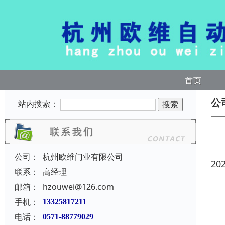
首页
公
站内搜索：
公司：
杭州欧维门业有限公司
20
联系：
高经理
邮箱：
hzouwei@126.com
手机：
13325817211
电话：
0571-88779029