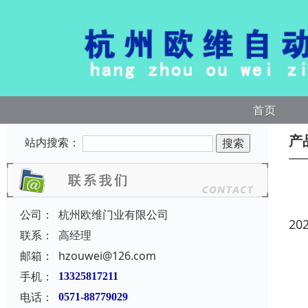
首页
产
站内搜索：
公司：
杭州欧维门业有限公司
20
联系：
高经理
邮箱：
hzouwei@126.com
手机：
13325817211
电话：
0571-88779029