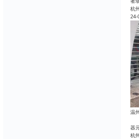
者
杭
24-
温
3
器
杭