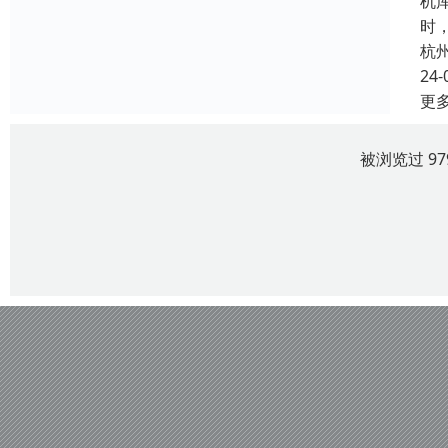
机
时
杭
24-
更
被浏览过 9