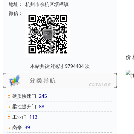
地址：
杭州市余杭区塘栖镇
微信：
价
本站共被浏览过 9794404 次
硬质快速门
245
柔性提升门
88
工业门
113
岗亭
39